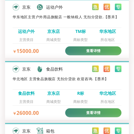
京东
运动户外
华东地区主营户外用品旗舰店 一般纳税人 无扣分贷款.【墨禾】
运动户外
京东店
TM标
华东地区
主营类目
商城类型
商标类型
所在地区
15000.00
查看详情
￥
京东
食品饮料
华北地区 主营食品旗舰店 无扣分贷款 欢迎咨询.【墨禾】
食品饮料
京东店
R标
华北地区
主营类目
商城类型
商标类型
所在地区
26000.00
查看详情
￥
京东
箱包