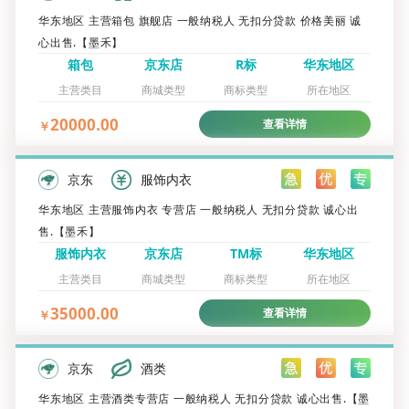
华东地区 主营箱包 旗舰店 一般纳税人 无扣分贷款 价格美丽 诚
心出售.【墨禾】
箱包
京东店
R标
华东地区
主营类目
商城类型
商标类型
所在地区
20000.00
查看详情
￥
京东
服饰内衣
华东地区 主营服饰内衣 专营店 一般纳税人 无扣分贷款 诚心出
售.【墨禾】
服饰内衣
京东店
TM标
华东地区
主营类目
商城类型
商标类型
所在地区
35000.00
查看详情
￥
京东
酒类
华东地区 主营酒类专营店 一般纳税人 无扣分贷款 诚心出售.【墨