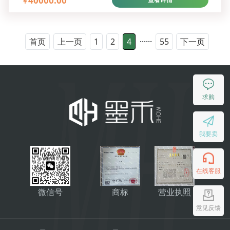
40000.00
￥
......
首页
上一页
1
2
4
55
下一页
求购
我要卖
在线客服
微信号
商标
营业执照
意见反馈