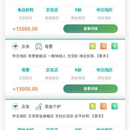
食品饮料
京东店
R标
华北地区
主营类目
商城类型
商标类型
所在地区
15000.00
查看详情
￥
京东
母婴
华北地区 母婴旗舰店 一般纳税人 无贷款 地址挂靠.【墨禾】
母婴
京东店
R标
华北地区
主营类目
商城类型
商标类型
所在地区
13000.00
查看详情
￥
京东
美妆个护
华北地区 主营美妆旗舰店 无扣分贷款 名字好听.【墨禾】
美妆个护
京东店
R标
华北地区